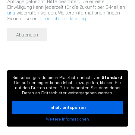
Anfrage gelöscht. Bitte beachten: Die erteilte
Einwilligung kann jederzeit für die Zukunft per E-Mail an
uns
widerrufen werden. Weitere Informationen finden
Sie in unserer
Datenschutzerklärung
.
Absenden
Sie sehen gerade einen Platzhalterinhalt von
Standard
.
Um auf den eigentlichen Inhalt zuzugreifen, klicken Sie
auf den Button unten. Bitte beachten Sie, dass dabei
Daten an Drittanbieter weitergegeben werden.
Inhalt entsperren
Weitere Informationen